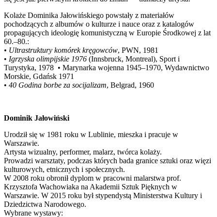
Kolaże Dominika Jałowińskiego powstały z materiałów
pochodzących z albumów o kulturze i nauce oraz z katalogów
propagujących ideologię komunistyczną w Europie Środkowej z lat
60.–80.:
• Ultrastruktury komórek kręgowców
, PWN, 1981
•
Igrzyska olimpijskie 1976
(Innsbruck, Montreal), Sport i
Turystyka, 1978 • Marynarka wojenna 1945–1970, Wydawnictwo
Morskie, Gdańsk 1971
•
40 Godina borbe za socijalizam
, Belgrad, 1960
Dominik Jałowiński
Urodził się w 1981 roku w Lublinie, mieszka i pracuje w
Warszawie.
Artysta wizualny, performer, malarz, twórca kolaży.
Prowadzi warsztaty, podczas których bada granice sztuki oraz więzi
kulturowych, etnicznych i społecznych.
W 2008 roku obronił dyplom w pracowni malarstwa prof.
Krzysztofa Wachowiaka na Akademii Sztuk Pięknych w
Warszawie. W 2015 roku był stypendystą Ministerstwa Kultury i
Dziedzictwa Narodowego.
Wybrane wystawy: