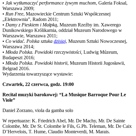
•
Jak wytłumaczyć performance żywym muchom
, Galeria Foksal,
Warszawa 2009;
•
Run Free
, Mazowieckie Centrum Sztuki Współczesnej
„Elektrownia”, Radom 2011;
•
Damy z Pieskiem i Małpką
, Muzeum Rzeźby im. Xawerego
Dunikowskiego Królikarnia, oddział Muzeum Narodowego w
Warszawie, Warszawa 2011;
•
Co widać. Polska sztuka
dzisiaj
, Muzeum Sztuki Nowoczesnej,
Warszawa 2014;
•
Młoda Polska. Powidoki rzeczywistości,
Ludwig Múzeum,
Budapeszt 2016;
•
Młoda Polska. Powidoki historii
, Muzeum Historii Jugosławii,
Belgrad 2016.
Wydarzenia towarzyszące wystawie:
Czwartek, 22 czerwca, godz. 19:00
Recital muzyki barokowej: “La Musique Barroque Pour Le
Viole”
Daniel Zorzano, viola da gamba solo
W repertuarze: K. Friedrich Abel, Mr. De Machy, Mr. De Sainte
Colombe, Mr. De St. Colombe le Fils, G.Ph. Teleman, Mr. De Caix
D’Hervelois, T. Hume, Claudio Monteverdi, M. Marais.