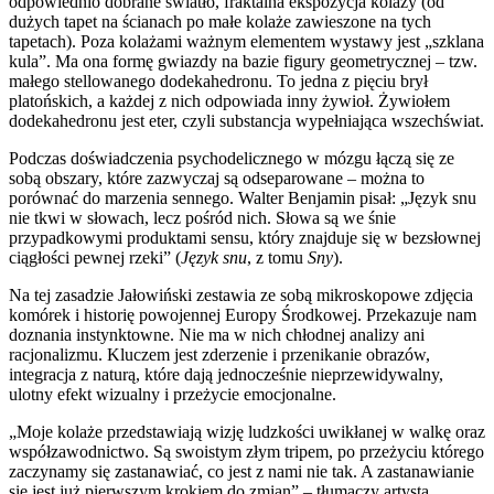
odpowiednio dobrane światło, fraktalna ekspozycja kolaży (od
dużych tapet na ścianach po małe kolaże zawieszone na tych
tapetach). Poza kolażami ważnym elementem wystawy jest „szklana
kula”. Ma ona formę gwiazdy na bazie figury geometrycznej – tzw.
małego stellowanego dodekahedronu. To jedna z pięciu brył
platońskich, a każdej z nich odpowiada inny żywioł. Żywiołem
dodekahedronu jest eter, czyli substancja wypełniająca wszechświat.
Podczas doświadczenia psychodelicznego w mózgu łączą się ze
sobą obszary, które zazwyczaj są odseparowane – można to
porównać do marzenia sennego. Walter Benjamin pisał: „Język snu
nie tkwi w słowach, lecz pośród nich. Słowa są we śnie
przypadkowymi produktami sensu, który znajduje się w bezsłownej
ciągłości pewnej rzeki” (
Język snu
, z tomu
Sny
).
Na tej zasadzie Jałowiński zestawia ze sobą mikroskopowe zdjęcia
komórek i historię powojennej Europy Środkowej. Przekazuje nam
doznania instynktowne. Nie ma w nich chłodnej analizy ani
racjonalizmu. Kluczem jest zderzenie i przenikanie obrazów,
integracja z naturą, które dają jednocześnie nieprzewidywalny,
ulotny efekt wizualny i przeżycie emocjonalne.
„Moje kolaże przedstawiają wizję ludzkości uwikłanej w walkę oraz
współzawodnictwo. Są swoistym złym tripem, po przeżyciu którego
zaczynamy się zastanawiać, co jest z nami nie tak. A zastanawianie
się jest już pierwszym krokiem do zmian” – tłumaczy artysta.